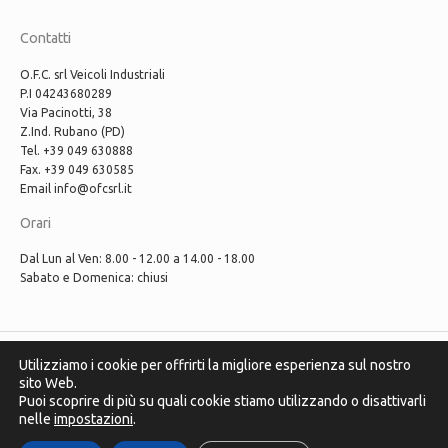
Contatti
O.F.C. srl Veicoli Industriali
P.I 04243680289
Via Pacinotti, 38
Z.Ind. Rubano (PD)
Tel. +39 049 630888
Fax. +39 049 630585
Email info@ofcsrl.it
Orari
Dal Lun al Ven: 8.00 - 12.00 a 14.00 - 18.00
Sabato e Domenica: chiusi
Utilizziamo i cookie per offrirti la migliore esperienza sul nostro
sito Web.
Puoi scoprire di più su quali cookie stiamo utilizzando o disattivarli
nelle
impostazioni
.
© 2018 © O.F.C. srl Veicoli Industriali – Power by
Più Internet
-
Privacy
Policy
-
Info legali
-
Impostazione cookie